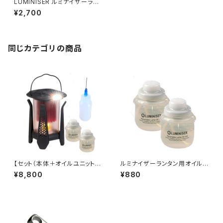
LUMINISER ルミナイザーラン
タン用 オイルユニット 44ml 8
¥2,700
個セット
同じカテゴリの商品
【セット（本体＋オイルユニット2
ルミナイザーランタン用オイルユ
個＋燃料注入器）】LUMINISER
ニット２個
¥8,800
¥880
ルミナイザーランタン ランタン /
LED / オイル / キャンプ / アウト
ドア / 防災【44mlのオイルで8
時間連続点灯：200ルーメン】