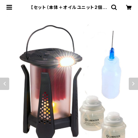
【セット（本体＋オイルユニット2個＋
燃料注入器）】LUMINISER ルミナイ
ザーランタン ランタン / LED / オイ
ル / キャンプ / アウトドア / 防災【44
mlのオイルで8時間連続点灯：200
ルーメン】 | WILDOOR