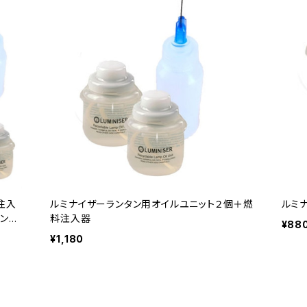
注入
ルミナイザーランタン用オイルユニット２個＋燃
ルミ
ランタ
料注入器
¥88
/ 防
¥1,180
0ルー