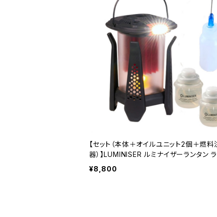
【セット（本体＋オイルユニット2個＋燃料
器）】LUMINISER ルミナイザーランタン 
ン / LED / オイル / キャンプ / アウトドア 
¥8,800
災【44mlのオイルで8時間連続点灯：20
メン】